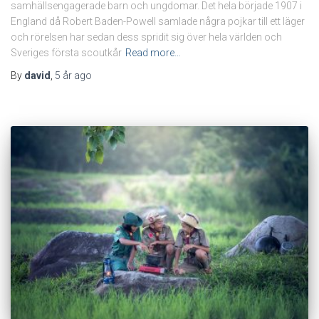
samhällsengagerade barn och ungdomar. Det hela började 1907 i
England då Robert Baden-Powell samlade några pojkar till ett läger
och rörelsen har sedan dess spridit sig över hela världen och
Sveriges första scoutkår
Read more…
By
david
,
5 år
ago