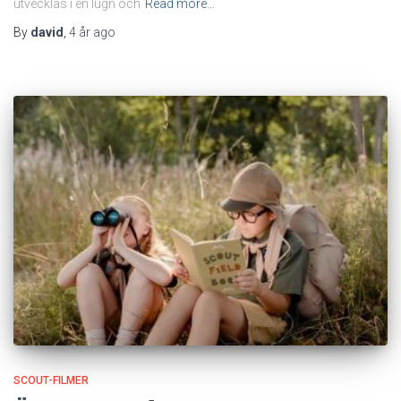
utvecklas i en lugn och
Read more…
By
david
,
4 år
ago
SCOUT-FILMER