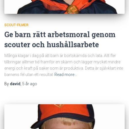
SCOUT-FILMER
Ge barn rätt arbetsmoral genom
scouter och hushållsarbete
Många klagar i dag på att barn är bortskämda och lata. Allt fler
tillbringar alltmer tid framför en skärm och lägger mycket mindre
energi och kraft på saker som är produktiva. Detta är självklart inte
barnens fel utan ett resultat
Read more…
By
david
,
5 år
ago