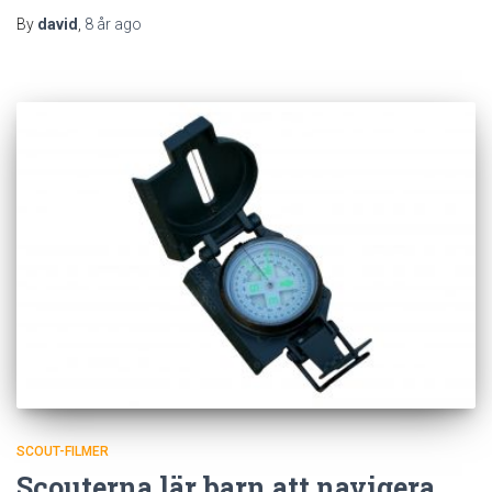
By
david
,
8 år
ago
SCOUT-FILMER
Scouterna lär barn att navigera