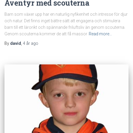
Äventyr med scouterna
Barn som växer upp har en naturlig nyfikenhet och intresse för djur
och natur. Det finns inget bättre sätt att engagera och stimulera
barn till ett lärorikt och spännande friluftsliv än genom scouterna.
Genom scouterna kommer de att få massor
Read more…
By
david
,
4 år
ago