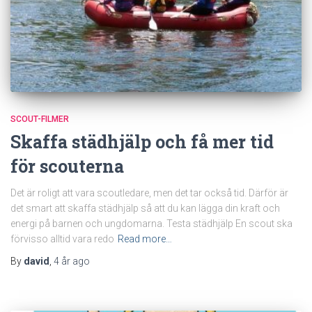
SCOUT-FILMER
Skaffa städhjälp och få mer tid
för scouterna
Det är roligt att vara scoutledare, men det tar också tid. Därför är
det smart att skaffa städhjälp så att du kan lägga din kraft och
energi på barnen och ungdomarna. Testa städhjälp En scout ska
förvisso alltid vara redo
Read more…
By
david
,
4 år
ago