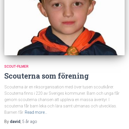
SCOUT-FILMER
Scouterna som förening
Scouterna är en riksorganisation med över tusen scoutkårer.
Scouterna finns i 220 av Sveriges kommuner. Barn och unga får
genom scouterna chansen att uppleva en massa äventyr. I
scouterna får barn leka och lära samt utmanas och utvecklas.
Barnen får
Read more…
By
david
,
5 år
ago