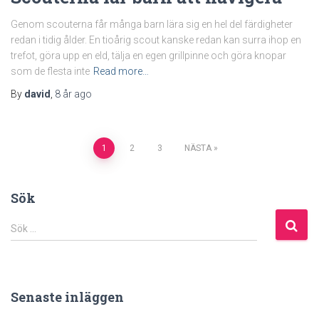
Genom scouterna får många barn lära sig en hel del färdigheter
redan i tidig ålder. En tioårig scout kanske redan kan surra ihop en
trefot, göra upp en eld, tälja en egen grillpinne och göra knopar
som de flesta inte
Read more…
By
david
,
8 år
ago
Sidnumrering
1
2
3
NÄSTA
för
Sök
inlägg
S
Sök …
ö
k
e
f
Senaste inläggen
t
e