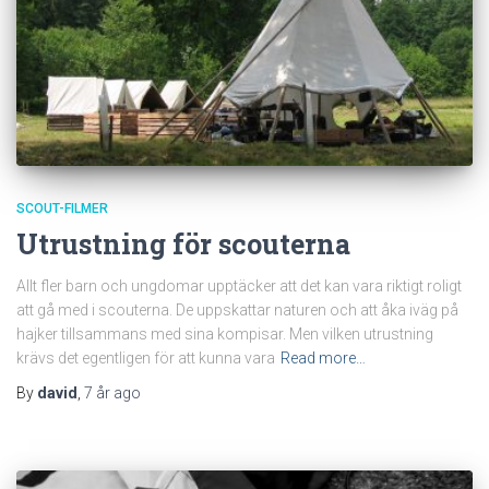
SCOUT-FILMER
Utrustning för scouterna
Allt fler barn och ungdomar upptäcker att det kan vara riktigt roligt
att gå med i scouterna. De uppskattar naturen och att åka iväg på
hajker tillsammans med sina kompisar. Men vilken utrustning
krävs det egentligen för att kunna vara
Read more…
By
david
,
7 år
ago