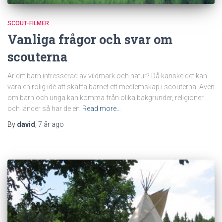
SCOUT-FILMER
Vanliga frågor och svar om
scouterna
Är ditt barn intresserad av vildmark och natur? Då kanske det kan
vara en rolig idé att skaffa barnet ett medlemskap i scouterna. Även
om barn och unga kan komma från olika bakgrunder, religioner
och länder så har de en
Read more…
By
david
,
7 år
ago