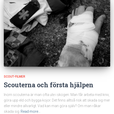
SCOUT-FILMER
Scouterna och första hjälpen
Inom scouterna är man ofta ute i skogen. Man får arbeta med kniv,
göra upp eld och bygga kojor. Det finns alltså risk att skada sig mer
eller mindre allvarligt. Vad kan man göra själv? Om man råkar
skada sig
Read more…