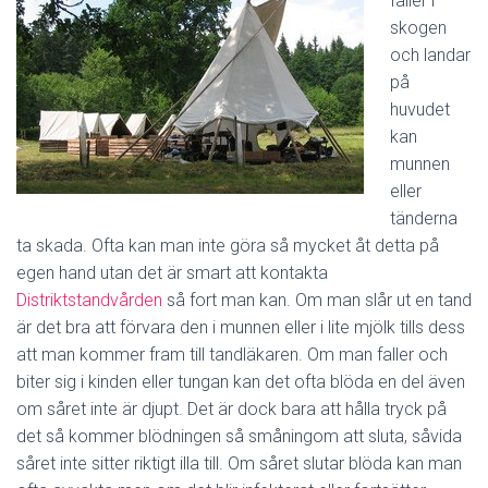
faller i
skogen
och landar
på
huvudet
kan
munnen
eller
tänderna
ta skada. Ofta kan man inte göra så mycket åt detta på
egen hand utan det är smart att kontakta
Distriktstandvården
så fort man kan. Om man slår ut en tand
är det bra att förvara den i munnen eller i lite mjölk tills dess
att man kommer fram till tandläkaren. Om man faller och
biter sig i kinden eller tungan kan det ofta blöda en del även
om såret inte är djupt. Det är dock bara att hålla tryck på
det så kommer blödningen så småningom att sluta, såvida
såret inte sitter riktigt illa till. Om såret slutar blöda kan man