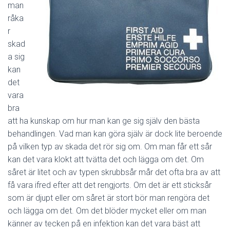
man
råka
r
skad
a sig
kan
det
vara
bra
att ha kunskap om hur man kan ge sig själv den bästa
behandlingen. Vad man kan göra själv är dock lite beroende
på vilken typ av skada det rör sig om. Om man får ett sår
kan det vara klokt att tvätta det och lägga om det. Om
såret är litet och av typen skrubbsår mår det ofta bra av att
få vara ifred efter att det rengjorts. Om det är ett sticksår
som är djupt eller om såret är stort bör man rengöra det
och lägga om det. Om det blöder mycket eller om man
känner av tecken på en infektion kan det vara bäst att