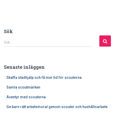
Sök
S
Sök …
ö
k
e
f
Senaste inläggen
t
e
Skaffa städhjälp och få mer tid för scouterna
r
:
Samla scoutmärken
Äventyr med scouterna
Ge barn rätt arbetsmoral genom scouter och hushållsarbete