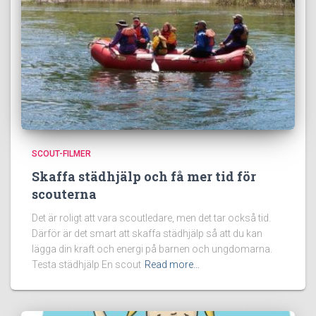
SCOUT-FILMER
Skaffa städhjälp och få mer tid för
scouterna
Det är roligt att vara scoutledare, men det tar också tid.
Därför är det smart att skaffa städhjälp så att du kan
lägga din kraft och energi på barnen och ungdomarna.
Testa städhjälp En scout
Read more…