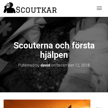
T
O
G
G
L
E
N
Scouterna och första
A
V
hjälpen
I
G
A
Published by
david
on
december 12, 2018
T
I
O
N