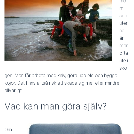
Ino
m
sco
uter
na
är
man
ofta
ute i
sko
gen. Man får arbeta med kniv, göra upp eld och bygga
kojor. Det finns alltså risk att skada sig mer eller mindre
allvarligt.
Vad kan man göra själv?
Om