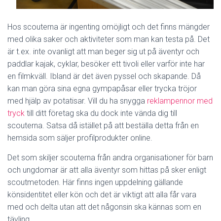
Hos scouterna är ingenting omöjligt och det finns mängder
med olika saker och aktiviteter som man kan testa på. Det
är t.ex. inte ovanligt att man beger sig ut på äventyr och
paddlar kajak, cyklar, besöker ett tivoli eller varför inte har
en filmkväll. Ibland är det även pyssel och skapande. Då
kan man göra sina egna gympapåsar eller trycka tröjor
med hjälp av potatisar. Vill du ha snygga
reklampennor med
tryck
till ditt företag ska du dock inte vända dig till
scouterna. Satsa då istället på att beställa detta från en
hemsida som säljer profilprodukter online.
Det som skiljer scouterna från andra organisationer för barn
och ungdomar är att alla äventyr som hittas på sker enligt
scoutmetoden. Här finns ingen uppdelning gällande
könsidentitet eller kön och det är viktigt att alla får vara
med och delta utan att det någonsin ska kännas som en
tävling.