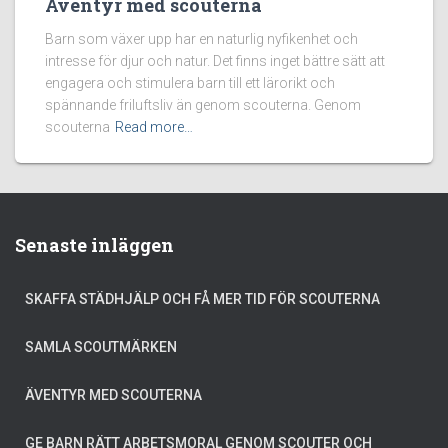
Äventyr med scouterna
Barn som växer upp har en naturlig nyfikenhet och
intresse för djur och natur. Det finns inget bättre sätt att
engagera och stimulera barn till ett lärorikt och
spännande friluftsliv än genom scouterna. Genom
scouterna
Read more…
Senaste inläggen
SKAFFA STÄDHJÄLP OCH FÅ MER TID FÖR SCOUTERNA
SAMLA SCOUTMÄRKEN
ÄVENTYR MED SCOUTERNA
GE BARN RÄTT ARBETSMORAL GENOM SCOUTER OCH