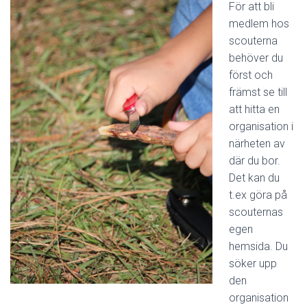
För att bli
medlem hos
scouterna
behöver du
först och
främst se till
att hitta en
organisation i
närheten av
där du bor.
Det kan du
t.ex göra på
scouternas
egen
hemsida. Du
söker upp
den
organisation