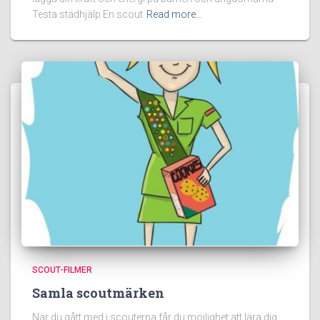
Testa städhjälp En scout
Read more…
SCOUT-FILMER
Samla scoutmärken
När du gått med i scouterna får du möjlighet att lära dig