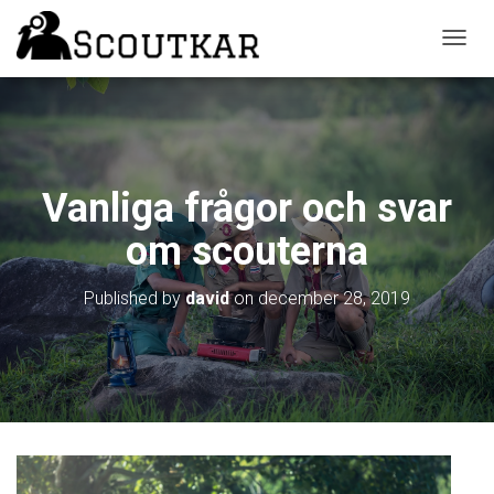
T
O
G
G
L
E
N
Vanliga frågor och svar
A
V
om scouterna
I
G
A
Published by
david
on
december 28, 2019
T
I
O
N