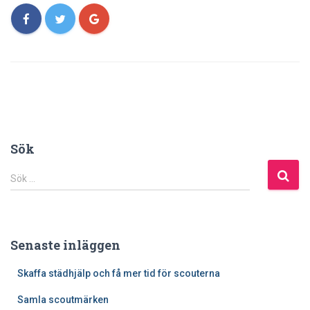
Sök
S
Sök …
ö
k
e
f
Senaste inläggen
t
e
Skaffa städhjälp och få mer tid för scouterna
r
:
Samla scoutmärken