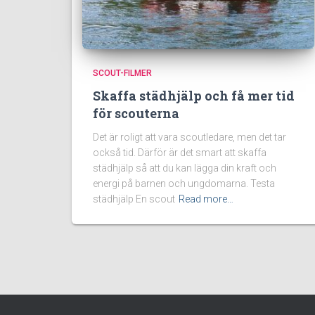
SCOUT-FILMER
Skaffa städhjälp och få mer tid
för scouterna
Det är roligt att vara scoutledare, men det tar
också tid. Därför är det smart att skaffa
städhjälp så att du kan lägga din kraft och
energi på barnen och ungdomarna. Testa
städhjälp En scout
Read more…