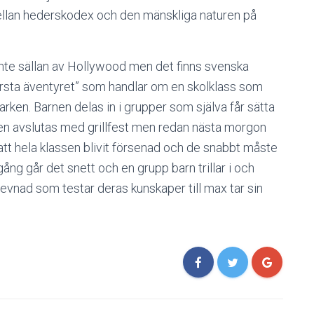
llan hederskodex och den mänskliga naturen på
inte sällan av Hollywood men det finns svenska
rsta äventyret” som handlar om en skolklass som
arken. Barnen delas in i grupper som själva får sätta
ällen avslutas med grillfest men redan nästa morgon
 att hela klassen blivit försenad och de snabbt måste
ång går det snett och en grupp barn trillar i och
evnad som testar deras kunskaper till max tar sin