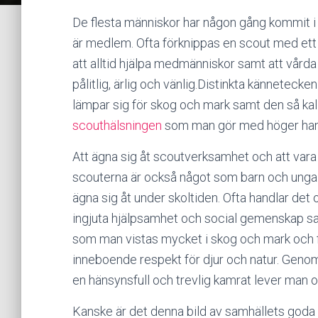
De flesta människor har någon gång kommit i 
är medlem. Ofta förknippas en scout med ett 
att alltid hjälpa medmänniskor samt att vårda
pålitlig, ärlig och vänlig.Distinkta kännetecken 
lämpar sig för skog och mark samt den så ka
scouthälsningen
som man gör med höger han
Att ägna sig åt scoutverksamhet och att var
scouterna är också något som barn och unga 
ägna sig åt under skoltiden. Ofta handlar det 
ingjuta hjälpsamhet och social gemenskap s
som man vistas mycket i skog och mark och 
inneboende respekt för djur och natur. Genom
en hänsynsfull och trevlig kamrat lever man oc
Kanske är det denna bild av samhällets goda 