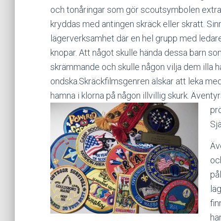
och tonåringar som gör scoutsymbolen extra t
kryddas med antingen skräck eller skratt. Sin
lägerverksamhet där en hel grupp med ledare 
knopar. Att något skulle hända dessa barn so
skrämmande och skulle någon vilja dem illa ha
ondska.Skräckfilmsgenren älskar att leka med 
hamna i klorna på någon illvillig skurk. Ävent
pr
Sj
Äv
oc
på
lä
fi
ha