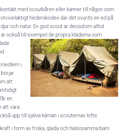
kontakt med scoutkåren eller känner till någon som
otvivelaktigt hederskodex där det svurits en ed på
 djur och natur. En god scout är dessutom alltid
är också till
exempel de propra kläderna som
llade
d.
a medlem i
börjar
om att
amtidigt
får en
 att vara
kså upp till själva kärnan i scouternas löfte.
kraft i form av friska, glada och hälsosamma barn