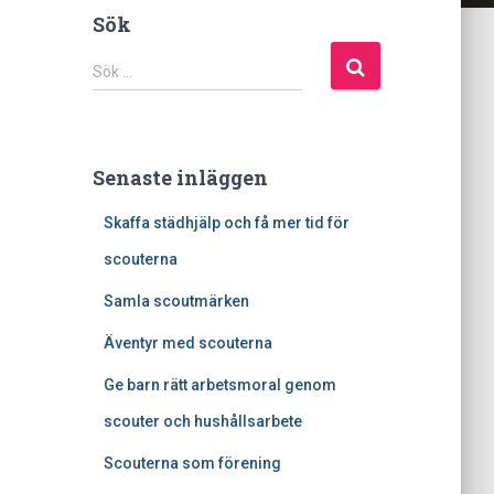
Sök
S
Sök …
ö
k
e
f
Senaste inläggen
t
e
Skaffa städhjälp och få mer tid för
r
:
scouterna
Samla scoutmärken
Äventyr med scouterna
Ge barn rätt arbetsmoral genom
scouter och hushållsarbete
Scouterna som förening