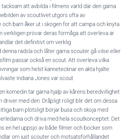
acksam att avbilda i filmens värld där den gärna
nebilden av scoutlivet utgörs ofta av
och barn åker ut i skogen för att campa och knyta
m verkligen prövar deras förmåga att överleva är
ndlar det definitivt om verklig
denna rädsla och låter gärna scouter gå vilse eller
yrsfilm passar också e
n scout. Att överleva vilka
övningar som helst kännetecknar en äkta hjälte.
älvaste Indiana Jones var scout.
en komedin tar gärna hjälp av kårens beredvillighet
h driver med den. Dråpligt roligt blir det om dessa
litliga barn plötsligt börjar busa och skoja med
gerledarna och driva med hela scoutkonceptet. Det
nns en hel uppsjö av både filmer och böcker som
ndlar om just scouter och motsatsförhållandet