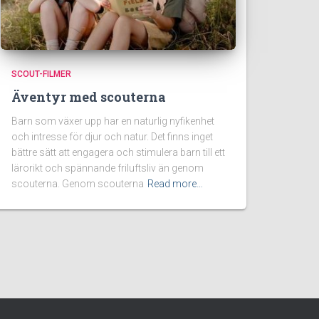
SCOUT-FILMER
Äventyr med scouterna
Barn som växer upp har en naturlig nyfikenhet
och intresse för djur och natur. Det finns inget
bättre sätt att engagera och stimulera barn till ett
lärorikt och spännande friluftsliv än genom
scouterna. Genom scouterna
Read more…