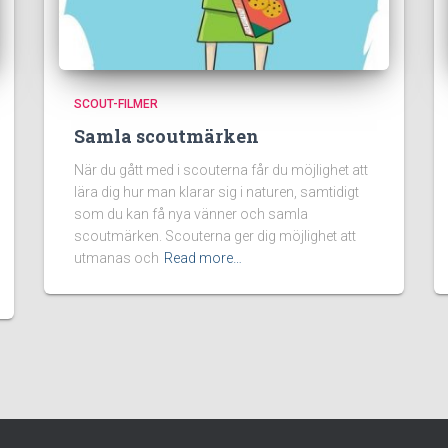
SCOUT-FILMER
Samla scoutmärken
När du gått med i scouterna får du möjlighet att
lära dig hur man klarar sig i naturen, samtidigt
som du kan få nya vänner och samla
scoutmärken. Scouterna ger dig möjlighet att
utmanas och
Read more…