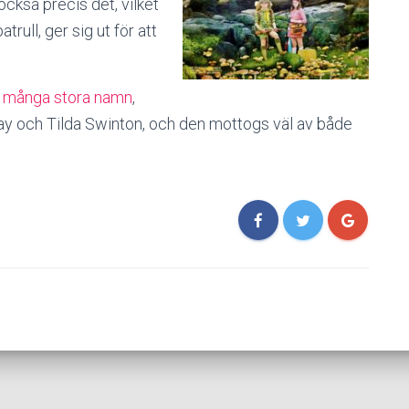
också precis det, vilket
trull, ger sig ut för att
 många stora namn
,
ray och Tilda Swinton, och den mottogs väl av både