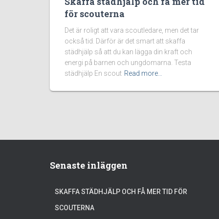
Skaffa städhjälp och få mer tid
för scouterna
Det är roligt att vara scoutledare, men det tar
också tid. Därför är det smart att skaffa
städhjälp så att du kan lägga din kraft och
energi på barnen och ungdomarna. Testa
städhjälp En scout
Read more…
Senaste inläggen
SKAFFA STÄDHJÄLP OCH FÅ MER TID FÖR
SCOUTERNA