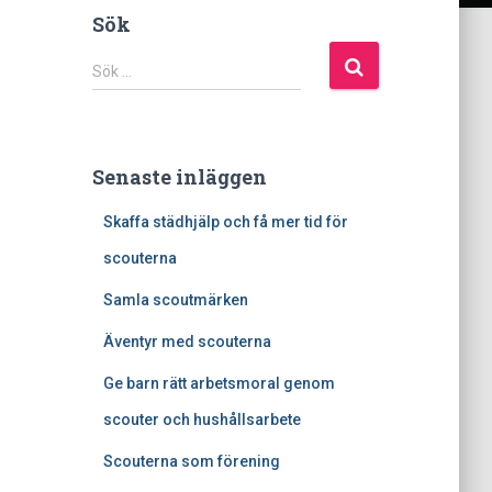
Sök
S
Sök …
ö
k
e
f
Senaste inläggen
t
e
Skaffa städhjälp och få mer tid för
r
:
scouterna
Samla scoutmärken
Äventyr med scouterna
Ge barn rätt arbetsmoral genom
scouter och hushållsarbete
Scouterna som förening