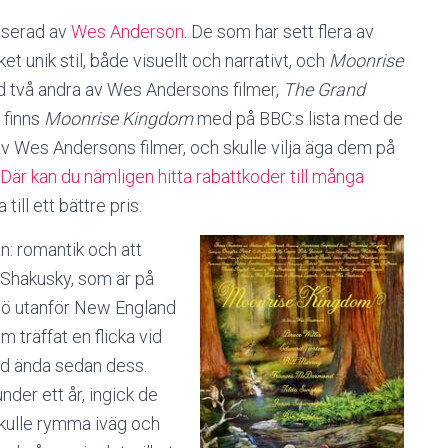
isserad av
Wes Anderson
. De som har sett flera av
 unik stil, både visuellt och narrativt, och
Moonrise
 två andra av Wes Andersons filmer,
The Grand
, finns
Moonrise Kingdom
med på BBC:s lista med de
av Wes Andersons filmer, och skulle vilja äga dem på
 Där kan du nämligen hitta rabattkoder till många
till ett bättre pris.
n: romantik och att
m Shakusky, som är på
n ö utanför New England
träffat en flicka vid
d ända sedan dess.
nder ett år, ingick de
skulle rymma iväg och