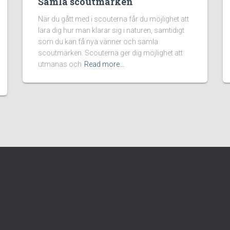
Samla scoutmärken
När du gått med i scouterna får du möjlighet att
lära dig hur man klarar sig i naturen, samtidigt
som du kan få nya vänner och samla
scoutmärken. Scouterna ger dig möjlighet att
utmanas och
Read more…