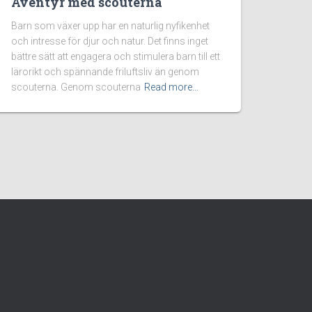
Äventyr med scouterna
Barn som växer upp har en naturlig nyfikenhet
och intresse för djur och natur. Det finns inget
bättre sätt att engagera och stimulera barn till ett
lärorikt och spännande friluftsliv än genom
scouterna. Genom scouterna
Read more…