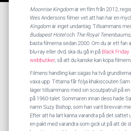
Moonrise Kingdom
är en film från 2012, reg
Wes Andersons filmer vet att han har en mycket
Kingdom
är inget undantag. Tillsammans med
Budapest Hotel
och
The Royal Tenenbaums
bästa filmerna sedan 2000. Om du är ett fan 
blu-ray eller dvd, ska du gå in på
Black Friday.
webbutiker
, så att du kanske kan köpa filmerna 
Filmens handling kan sägas ha två grundtema
växa upp. Tittarna får följa khakiscouten Sa
läger tillsammans med sin scoutpatrull på e
på 1960-talet. Sommaren innan dess hade Sam 
namn Suzy Bishop, som han varit brevvän me
Efter att ha lärt känna varandra på det sättet u
en pakt med varandra som gick ut på att de 