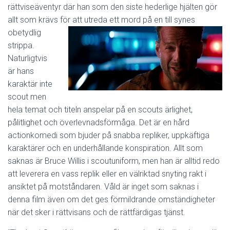
rättviseäventyr där han som den siste hederlige hjälten gör
allt som krävs för att utreda e
tt mord på en till synes
obetydlig
strippa.
Naturligtvis
är hans
karaktär inte
scout men
hela temat och titeln anspelar på en scouts ärlighet,
pålitlighet och överlevnadsförmåga. Det är en hård
actionkomedi som bjuder på snabba repliker, uppkäftiga
karaktärer och en underhållande konspiration. Allt som
saknas är Bruce Willis i scoutuniform, men han är alltid redo
att leverera en vass replik eller en välriktad snyting rakt i
ansiktet på motståndaren. Våld är inget som saknas i
denna film även om det ges förmildrande omständigheter
när det sker i rättvisans och de rättfärdigas tjänst.