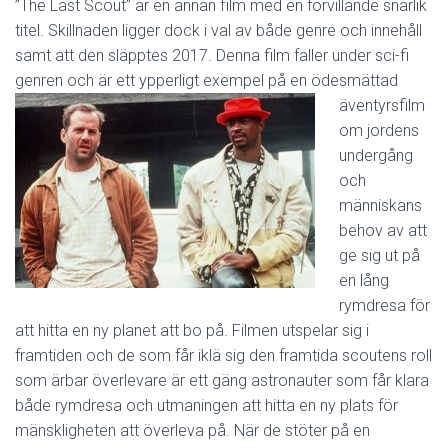
”The Last Scout” är en annan film med en förvillande snarlik
titel. Skillnaden ligger dock i val av både genre och innehåll
samt att den släpptes 2017. Denna film faller under sci-fi
genren och är ett ypperl
igt exempel på en ödesmättad
äventyrsfilm
om jordens
undergång
och
människans
behov av att
ge sig ut på
en lång
rymdresa för
att hitta en ny planet att bo på. Filmen utspelar sig i
framtiden och de som får iklä sig den framtida scoutens roll
som ärbar överlevare är ett gäng astronauter som får klara
både rymdresa och utmaningen att hitta en ny plats för
mänskligheten att överleva på. När de stöter på en