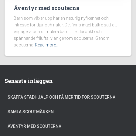
Äventyr med scouterna
Barn som växer upp har en naturlig nyfikenhet och
intresse för djur och natur. Det finns inget bättre sätt att
engagera och stimulera barn till ett lärorikt och
spännande friluftsliv än genom scouterna. Genom
scouterna
Read more…
Senaste inläggen
SKAFFA STÄDHJÄLP OCH FÅ MER TID FÖR SCOUTERNA
SAMLA SCOUTMÄRKEN
ÄVENTYR MED SCOUTERNA