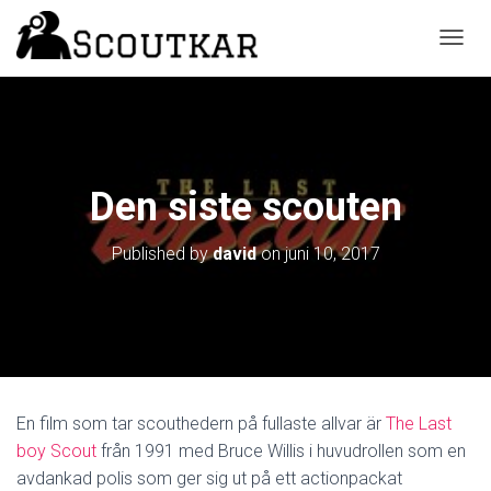
T
O
G
G
L
E
N
Den siste scouten
A
V
I
Published by
david
on
juni 10, 2017
G
A
T
I
O
N
En film som tar scouthedern på fullaste allvar är
The Last
boy Scout
från 1991 med Bruce Willis i huvudrollen som en
avdankad polis som ger sig ut på ett actionpackat