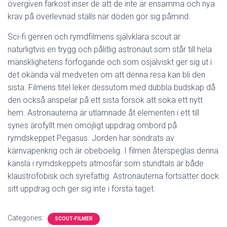
övergiven farkost inser de att de inte är ensamma och nya
krav på överlevnad ställs när döden gör sig påmind.
Sci-fi genren och rymdfilmens självklara scout är
naturligtvis en trygg och pålitlig astronaut som står till hela
mänsklighetens förfogande och som osjälviskt ger sig ut i
det okända väl medveten om att denna resa kan bli den
sista. Filmens titel leker dessutom med dubbla budskap då
den också anspelar på ett sista försök att söka ett nytt
hem. Astronauterna är utlämnade åt elementen i ett till
synes ärofyllt men omöjligt uppdrag ombord på
rymdskeppet Pegasus. Jorden har söndrats av
kärnvapenkrig och är obeboelig. I filmen återspeglas denna
känsla i rymdskeppets atmosfär som stundtals är både
klaustrofobisk och syrefattig. Astronauterna fortsätter dock
sitt uppdrag och ger sig inte i första taget.
Categories:
SCOUT-FILMER