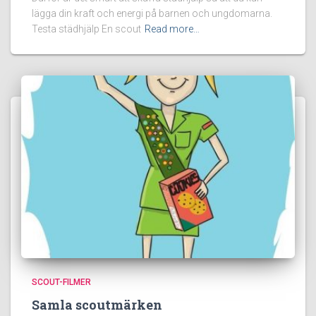
lägga din kraft och energi på barnen och ungdomarna.
Testa städhjälp En scout
Read more…
SCOUT-FILMER
Samla scoutmärken