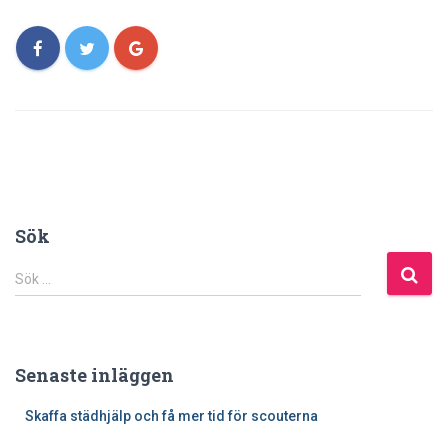
Sök
S
Sök …
ö
k
e
f
Senaste inläggen
t
e
Skaffa städhjälp och få mer tid för scouterna
r
: